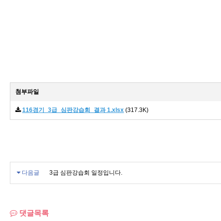
첨부파일
116경기_3급_심판강습회_결과 1.xlsx
(317.3K)
다음글
3급 심판강습회 일정입니다.
댓글목록